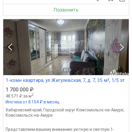
Позвонить
1
из 9
1-комн квартира, ул Жигулевская, 7, д. 7, 35 м², 1/5 эт.
1 700 000 ₽
2
48 571 ₽ за м
Ипотека от 8 154 ₽ в месяц
Хабаровский край
,
Городской округ Комсомольск-на-Амуре
,
Комсомольск-на-Амуре
Представляем вашему вниманию уютную и светлую 1-