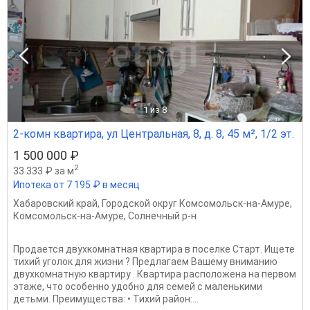
1
из 8
2-комн квартира, ул Центральная, 8, д. 8, 45 м², 1/2 эт.
1 500 000 ₽
2
33 333 ₽ за м
Ипотека от 7 195 ₽ в месяц
Хабаровский край
,
Городской округ Комсомольск-на-Амуре
,
Комсомольск-на-Амуре
,
Солнечный р-н
Продается двухкомнатная квартира в поселке Старт. Ищете
тихий уголок для жизни ? Предлагаем Вашему вниманию
двухкомнатную квартиру . Квартира расположена на первом
этаже, что особенно удобно для семей с маленькими
детьми. Преимущества: • Тихий район:...