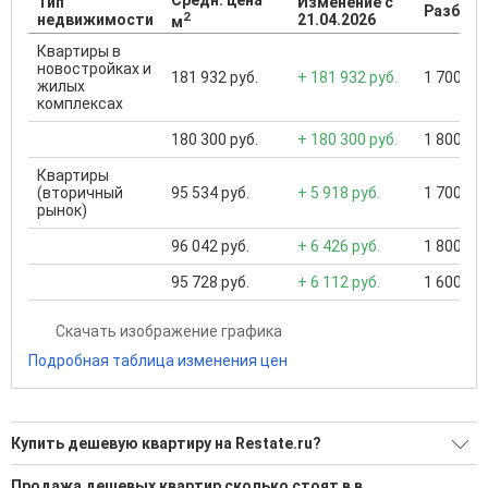
Средн. цена
Тип
Изменение с
Разброс
2
недвижимости
21.04.2026
м
Квартиры в
новостройках и
181 932 руб.
+ 181 932 руб.
1 700 000
жилых
комплексах
180 300 руб.
+ 180 300 руб.
1 800 000
Квартиры
(вторичный
95 534 руб.
+ 5 918 руб.
1 700 000
рынок)
96 042 руб.
+ 6 426 руб.
1 800 000
95 728 руб.
+ 6 112 руб.
1 600 000
Скачать изображение графика
Подробная таблица изменения цен
Купить дешевую квартиру на Restate.ru?
Ищите, как Купить дешевую квартиру?
Продажа дешевых квартир сколько стоят в в