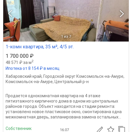
1
из 7
1-комн квартира, 35 м², 4/5 эт.
1 700 000 ₽
2
48 571 ₽ за м
Ипотека от 8 154 ₽ в месяц
Хабаровский край
,
Городской округ Комсомольск-на-Амуре
,
Комсомольск-на-Амуре
,
Центральный р-н
Продается однокомнатная квартира на 4 этаже
пятиэтажного кирпичного дома в одном из центральных
районов города. Объект находится на стадии ремонта:
установлено новое пластиковое окно, смонтирована одна
межкомнатная дверь, запланирована замена остальных...
Собственник
16.07