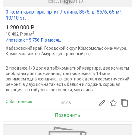
1
из 1
3-комн квартира, пр-кт Ленина, 85/6, д. 85/6, 65 м²,
10/10 эт.
1 200 000 ₽
2
18 462 ₽ за м
Ипотека от 5 756 ₽ в месяц
Хабаровский край
,
Городской округ Комсомольск-на-Амуре
,
Комсомольск-на-Амуре
,
Центральный р-н
В продаже 1/3 доля в трёхкомнатной квартире, две комнаты
свободны для проживания, третью комнату 14 кв.м
занимаем одна женщина , в квартире сделал косметический
ремонт, в двух комнатах есть балкон и лоджия, хорошая
локация : автобусные остановки, магазины...
Собственник
30.06
Позвонить