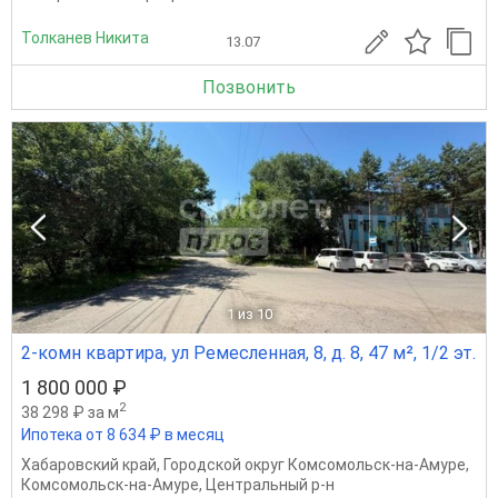
Толканев Никита
13.07
Позвонить
1
из 10
2-комн квартира, ул Ремесленная, 8, д. 8, 47 м², 1/2 эт.
1 800 000 ₽
2
38 298 ₽ за м
Ипотека от 8 634 ₽ в месяц
Хабаровский край
,
Городской округ Комсомольск-на-Амуре
,
Комсомольск-на-Амуре
,
Центральный р-н