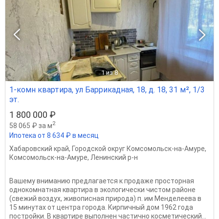
1
из 8
1-комн квартира, ул Баррикадная, 18, д. 18, 31 м², 1/3
эт.
1 800 000 ₽
2
58 065 ₽ за м
Ипотека от 8 634 ₽ в месяц
Хабаровский край
,
Городской округ Комсомольск-на-Амуре
,
Комсомольск-на-Амуре
,
Ленинский р-н
Вашему вниманию предлагается к продаже просторная
однокомнатная квартира в экологически чистом районе
(свежий воздух, живописная природа) п. им Менделеева в
15 минутах от центра города. Кирпичный дом 1962 года
постройки. В квартире выполнен частично косметический...