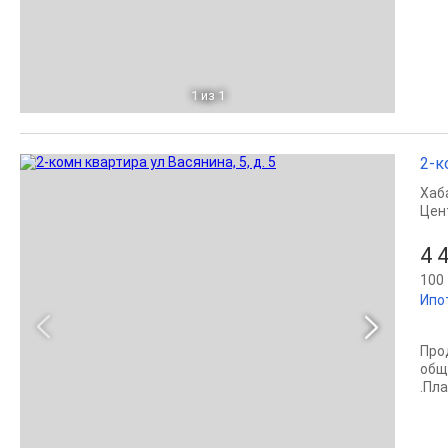
1
из 1
2-к
Хаб
Цен
4 
100 
Ипо
Про
общ
.Пла