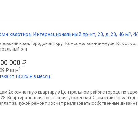
омн квартира, Интернациональный пр-кт, 23, д. 23, 46 м², 4/
аровский край
,
Городской округ Комсомольск-на-Амуре
,
Комсомол
тральный р-н
800 000 ₽
2
09 ₽ за м
тека от 18 226 ₽ в месяц
дам 2х комнатную квартиру в Центральном районе города по адре
 23. Квартира теплая, солнечная, ухоженная. Отличный вариант дл
еплат за чужой ремонт и хочет реализовать собственные дизайнер