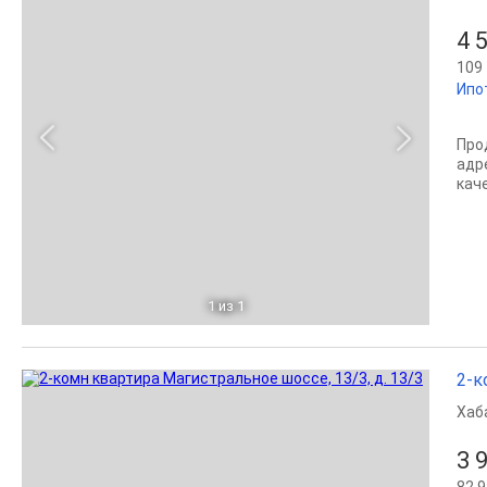
4 
109 
Ипо
Про
адре
кач
1
из 1
2-к
Хаб
3 
82 9