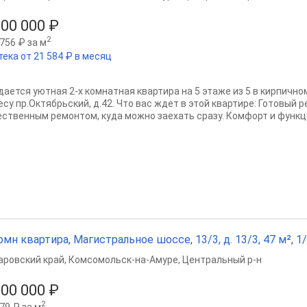
500 000 ₽
2
756 ₽ за м
тека от 21 584 ₽ в месяц
дается уютная 2-х комнатная квартира на 5 этаже из 5 в кирпичн
су пр.Октябрьский, д.42. Что вас ждет в этой квартире: Готовый р
ественным ремонтом, куда можно заехать сразу. Комфорт и функци
омн квартира, Магистральное шоссе, 13/3, д. 13/3, 47 м², 1/
аровский край
,
Комсомольск-на-Амуре
,
Центральный р-н
900 000 ₽
2
79 ₽ за м