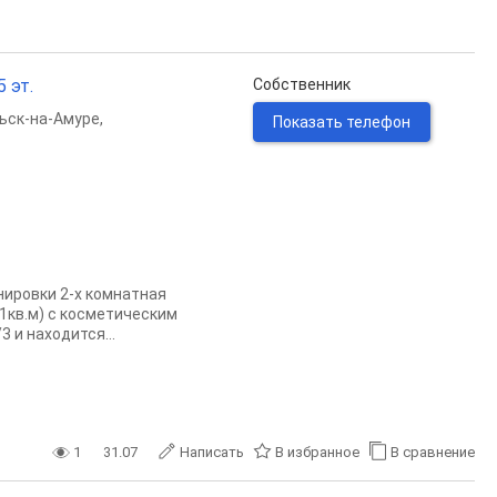
5 эт.
Собственник
ьск-на-Амуре
,
Показать телефон
ировки 2-х комнатная
,1кв.м) с косметическим
 и находится...
1
31.07
Написать
В избранное
В сравнение