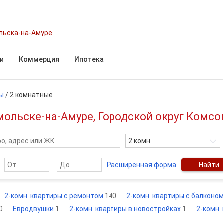
льска-на-Амуре
и
Коммерция
Ипотека
ы
/
2 комнатные
ольске-на-Амуре, Городской округ Комс
2 комн.
Расширенная форма
Найти
2-комн. квартиры с ремонтом
140
2-комн. квартиры с балконо
0
Евродвушки
1
2-комн. квартиры в новостройках
1
2-комн.