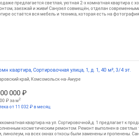
родаже предлагается светлая, уютная 2-х комнатная квартира с 
онтом, заезжай и живи! Санузел совмещён, отделан современным
тире остаётся вся мебель и техника, которая есть на фотографиях.
омн квартира, Сортировочная улица, 1, д. 1, 40 м², 3/4 эт.
аровский край
,
Комсомольск-на-Амуре
300 000 ₽
2
00 ₽ за м
тека от 11 032 ₽ в месяц
хкомнатная квартира на ул. Сортировочной,д. 1 предлагает к про
олненным косметическим ремонтом. Ремонт выполнен в светлых т
и, линолеум, на всех окнах откосы были заменены и пропенены. Сан