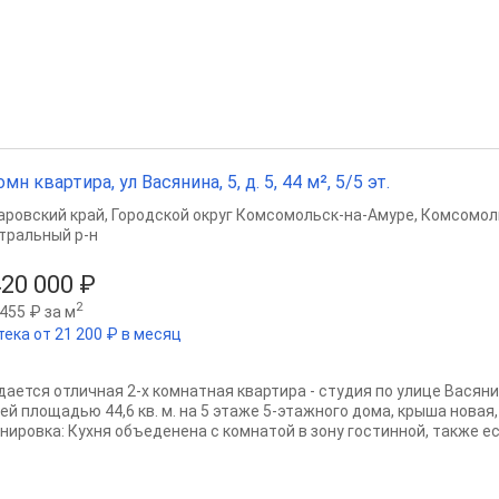
омн квартира, ул Васянина, 5, д. 5, 44 м², 5/5 эт.
аровский край
,
Городской округ Комсомольск-на-Амуре
,
Комсомол
тральный р-н
420 000 ₽
2
455 ₽ за м
тека от 21 200 ₽ в месяц
дается отличная 2-х комнатная квартира - студия по улице Васяни
ей площадью 44,6 кв. м. на 5 этаже 5-этажного дома, крыша новая,
нировка: Кухня объеденена с комнатой в зону гостинной, также ест