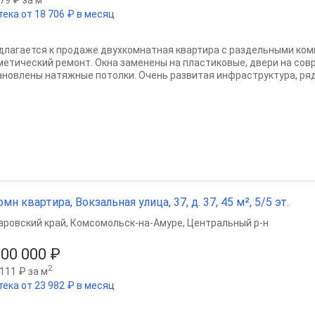
тека от 18 706 ₽ в месяц
длагается к продаже двухкомнатная квартира с раздельными ко
метический ремонт. Окна заменены на пластиковые, двери на совр
ановлены натяжные потолки. Очень развитая инфраструктура, ряд
омн квартира, Вокзальная улица, 37, д. 37, 45 м², 5/5 эт.
аровский край
,
Комсомольск-на-Амуре
,
Центральный р-н
000 000 ₽
2
111 ₽ за м
тека от 23 982 ₽ в месяц