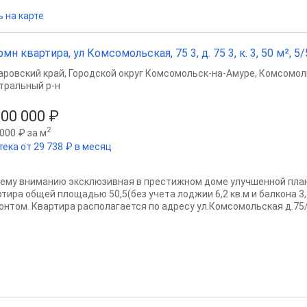
 на карте
омн квартира, ул Комсомольская, 75 3, д. 75 3, к. 3, 50 м², 5/
аровский край
,
Городской округ Комсомольск-на-Амуре
,
Комсомол
тральный р-н
200 000 ₽
2
000 ₽ за м
тека от 29 738 ₽ в месяц
ему вниманию эксклюзивная в престижном доме улучшенной план
ртира общей площадью 50,5(без учета лоджии 6,2 кв.м и балкона 3
онтом. Квартира располагается по адресу ул.Комсомольская д.75/3