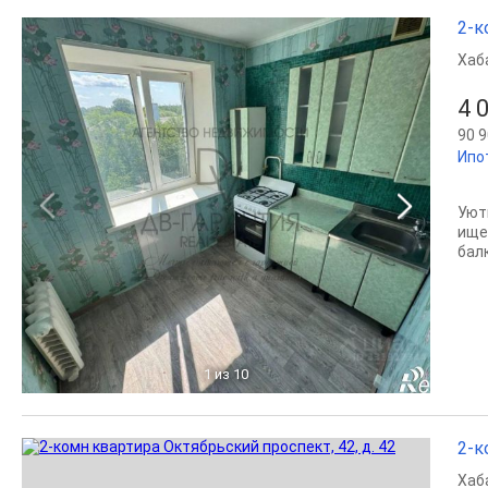
2-к
Хаб
4 
90 9
Ипо
Уют
ище
бал
1
из 10
2-к
Хаб