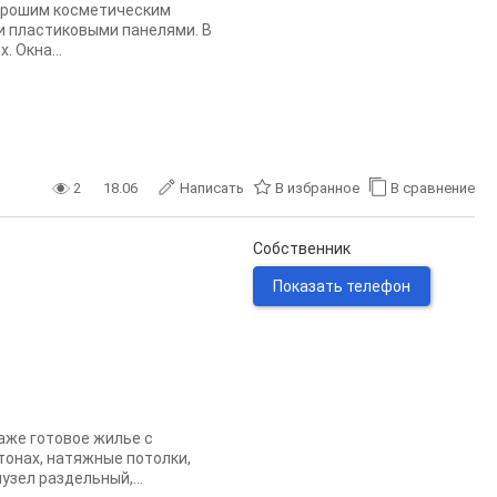
хорошим косметическим
и пластиковыми панелями. В
 Окна...
2
18.06
Написать
В избранное
В сравнение
Собственник
Показать телефон
даже готовое жилье с
онах, натяжные потолки,
узел раздельный,...