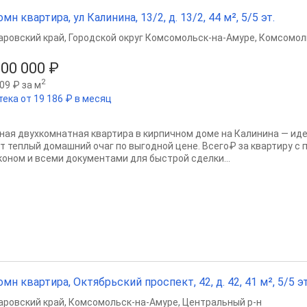
омн квартира, ул Калинина, 13/2, д. 13/2, 44 м², 5/5 эт.
аровский край
,
Городской округ Комсомольск-на-Амуре
,
Комсомол
000 000 ₽
2
09 ₽ за м
тека от 19 186 ₽ в месяц
ная двухкомнатная квартира в кирпичном доме на Калинина — иде
т теплый домашний очаг по выгодной цене. Всего₽ за квартирy с
коном и всеми документами для быстрой сделки...
омн квартира, Октябрьский проспект, 42, д. 42, 41 м², 5/5 эт
аровский край
,
Комсомольск-на-Амуре
,
Центральный р-н