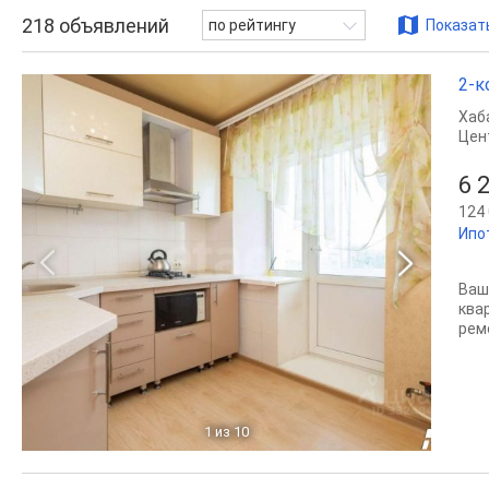
218
объявлений
по рейтингу
Показать
2-к
Хаб
Цен
6 
124 
Ипо
Ваш
ква
рем
1
из 10