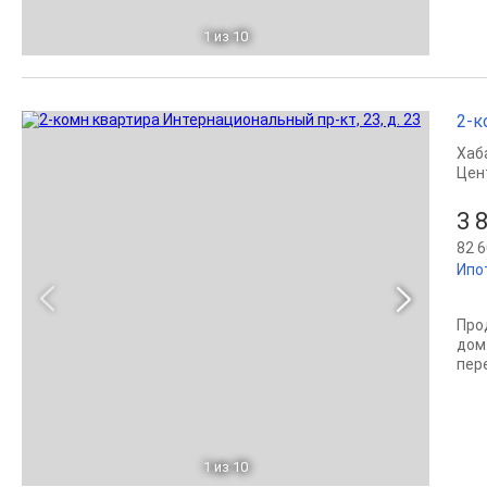
1
из 10
2-к
Хаб
Цен
3 
82 6
Ипо
Про
дом
пер
1
из 10