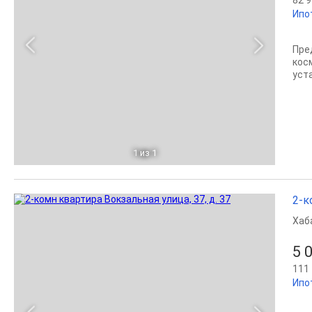
Ипо
Пре
кос
уст
1
из 1
2-к
Хаб
5 
111 
Ипо