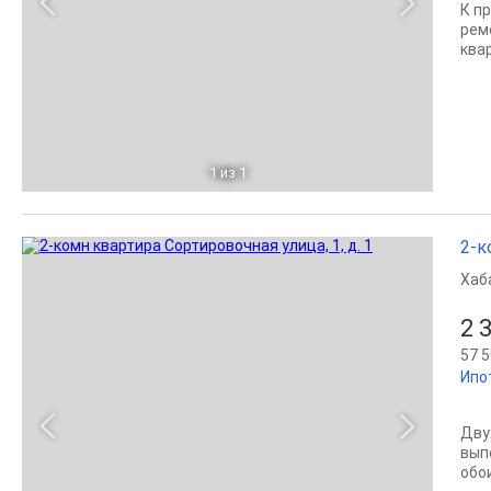
К п
рем
квар
1
из 1
2-к
Хаб
2 
57 5
Ипо
Дву
вып
обо