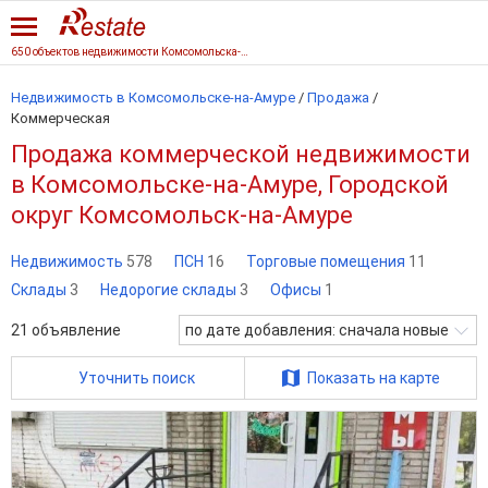
650 объектов недвижимости Комсомольска-на-Амуре
Недвижимость в Комсомольске-на-Амуре
/
Продажа
/
Коммерческая
Продажа коммерческой недвижимости
в Комсомольске-на-Амуре, Городской
округ Комсомольск-на-Амуре
Недвижимость
578
ПСН
16
Торговые помещения
11
Склады
3
Недорогие склады
3
Офисы
1
21
объявление
по дате добавления: сначала новые
Уточнить поиск
Показать на карте