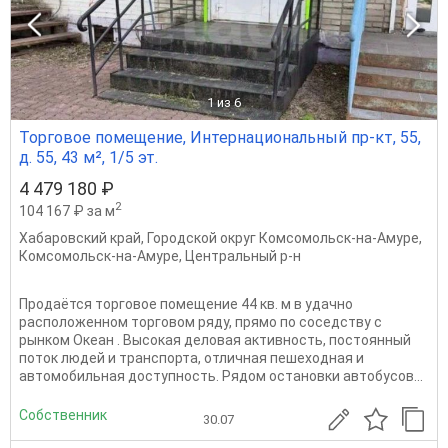
1
из 6
Торговое помещение, Интернациональный пр-кт, 55,
д. 55, 43 м², 1/5 эт.
4 479 180 ₽
2
104 167 ₽ за м
Хабаровский край
,
Городской округ Комсомольск-на-Амуре
,
Комсомольск-на-Амуре
,
Центральный р-н
Продаётся торговое помещение 44 кв. м в удачно
расположенном торговом ряду, прямо по соседству с
рынком Океан . Высокая деловая активность, постоянный
поток людей и транспорта, отличная пешеходная и
автомобильная доступность. Рядом остановки автобусов...
Собственник
30.07