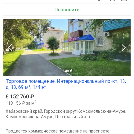
Позвонить
1
из 6
Торговое помещение, Интернациональный пр-кт, 13,
д. 13, 69 м², 1/4 эт.
8 152 760 ₽
2
118 156 ₽ за м
Хабаровский край
,
Городской округ Комсомольск-на-Амуре
,
Комсомольск-на-Амуре
,
Центральный р-н
Продаётся коммерческое помещение на проспекте