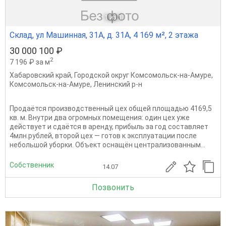
1
из 1
Склад, ул Машинная, 31А, д. 31А, 4 169 м², 2 этажа
30 000 100 ₽
2
7 196 ₽ за м
Хабаровский край
,
Городской округ Комсомольск-на-Амуре
,
Комсомольск-на-Амуре
,
Ленинский р-н
Продаётся производственный цех общей площадью 4169,5
кв. м. Внутри два огромных помещения: один цех уже
действует и сдаётся в аренду, прибыль за год составляет
4млн.рублей, второй цех — готов к эксплуатации после
небольшой уборки. Объект оснащён централизованным...
Собственник
14.07
Позвонить