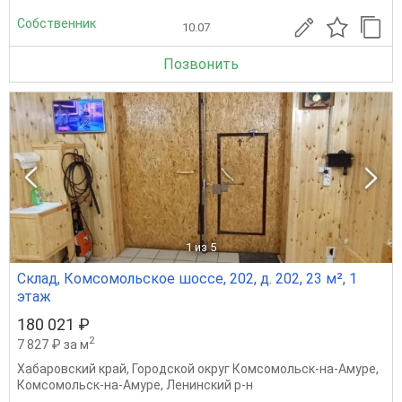
Собственник
10.07
Позвонить
1
из 5
Склад, Комсомольское шоссе, 202, д. 202, 23 м², 1
этаж
180 021 ₽
2
7 827 ₽ за м
Хабаровский край
,
Городской округ Комсомольск-на-Амуре
,
Комсомольск-на-Амуре
,
Ленинский р-н