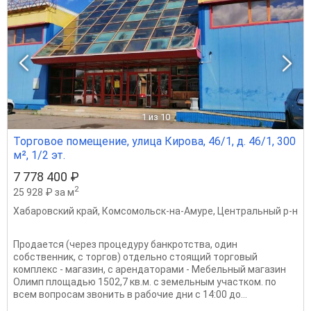
1
из 10
Торговое помещение, улица Кирова, 46/1, д. 46/1, 300
м², 1/2 эт.
7 778 400 ₽
2
25 928 ₽ за м
Хабаровский край
,
Комсомольск-на-Амуре
,
Центральный р-н
Продается (через процедуру банкротства, один
собственник, с торгов) отдельно стоящий торговый
комплекс - магазин, с арендаторами - Мебельный магазин
Олимп площадью 1502,7 кв.м. с земельным участком. по
всем вопросам звонить в рабочие дни с 14:00 до...