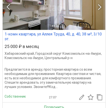
1
из 10
1-комн квартира, ул Аллея Труда, 40, д. 40, 38 м², 3/10
эт.
25 000 ₽ в месяц
Хабаровский край
,
Городской округ Комсомольск-на-Амуре
,
Комсомольск-на-Амуре
,
Центральный р-н
Предлагается в аренду, просторная квартира со всем
необходимым для проживания. Квартира светлая и чистая,
есть все необходимое для комфортного проживания.
Спешите арендовать эту замечательную квартиру на
лучших условиях. Звоните!!!Код...
Собственник
27.07
Позвонить