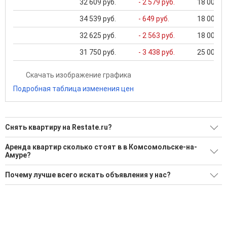
32 609 руб.
- 2 579 руб.
18 000 ..
34 539 руб.
- 649 руб.
18 000 ..
32 625 руб.
- 2 563 руб.
18 000 ..
31 750 руб.
- 3 438 руб.
25 000 ..
Скачать изображение графика
Подробная таблица изменения цен
Снять квартиру на Restate.ru?
Ищите, как Снять квартиру?
Аренда квартир сколько стоят в в Комсомольске-на-
Амуре?
48 актуальных и проверенных объявлений
Минимальная цена: 17 000 Р. Максимальная цена: 55 000 Р;
Воспользуйтесь нашим поиском по новостройкам, для
Почему лучше всего искать объявления у нас?
Средняя: 33 194 Р
подбора подходящего вам варианта
Все объявления проверены и проходят строгую
Средняя площадь: 42.5 кв.м.
'Сохраните результаты поиска и возвращайтесь к нему,
модерацию
когда это будет нужно'
Удобный поиск, есть подписка на новые объявления