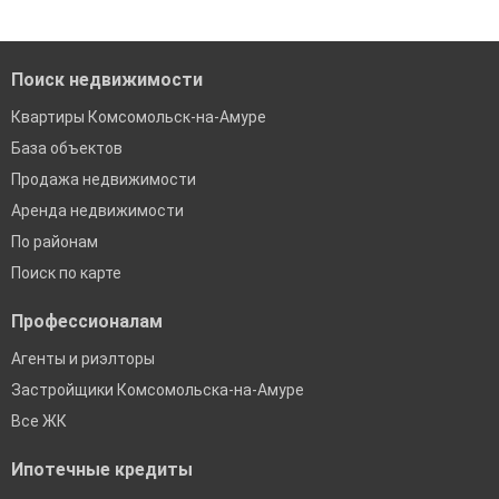
Помогаем с подбором выгодных ипотечных программ в
банках в Комсомольске-на-Амуре
Поиск недвижимости
Квартиры Комсомольск-на-Амуре
База объектов
Продажа недвижимости
Аренда недвижимости
По районам
Поиск по карте
Профессионалам
Агенты и риэлторы
Застройщики Комсомольска-на-Амуре
Все ЖК
Ипотечные кредиты