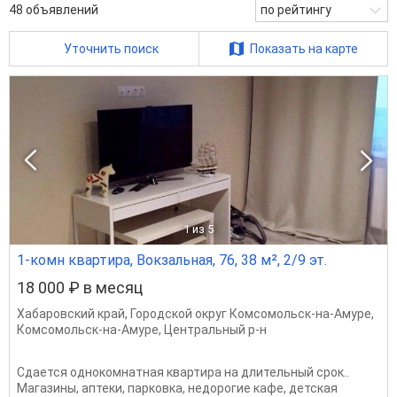
48
объявлений
по рейтингу
Уточнить поиск
Показать на карте
1
из 5
1-комн квартира, Вокзальная, 76, 38 м², 2/9 эт.
18 000 ₽ в месяц
Хабаровский край
,
Городской округ Комсомольск-на-Амуре
,
Комсомольск-на-Амуре
,
Центральный р-н
Сдается однокомнатная квартира на длительный срок..
Магазины, аптеки, парковка, недорогие кафе, детская