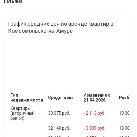
Татьяна
График средних цен по аренде квартир в
Комсомольске-на-Амуре
Тип
Изменение с
Средн. цена
Разброс
недвижимости
21.04.2026
Квартиры
(вторичный
33 075 руб.
- 2 113 руб.
18 000 ..
рынок)
32 149 руб.
- 3 039 руб.
18 000 ..