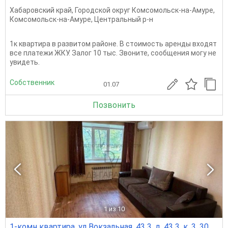
Хабаровский край
,
Городской округ Комсомольск-на-Амуре
,
Комсомольск-на-Амуре
,
Центральный р-н
1к квартира в развитом районе. В стоимость аренды входят
все платежи ЖКУ. Залог 10 тыс. Звоните, сообщения могу не
увидеть.
Собственник
01.07
Позвонить
1
из 10
1-комн квартира, ул Вокзальная, 43 3, д. 43 3, к. 3, 30