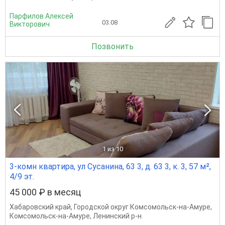
Парфилов Алексей
03.08
Викторович
Позвонить
1
из 10
3-комн квартира, ул Сусанина, 63 3, д. 63 3, к. 3, 57 м²,
4/9 эт.
45 000 ₽ в месяц
Хабаровский край
,
Городской округ Комсомольск-на-Амуре
,
Комсомольск-на-Амуре
,
Ленинский р-н