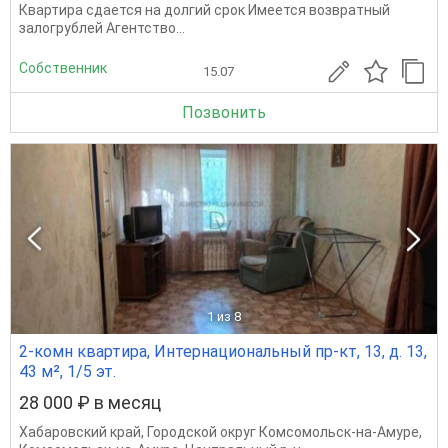
Квартира сдается на долгий срок Имеется возвратный
залогрублей Агентство...
Собственник
15.07
Позвонить
1
из 8
2-комн квартира, Интернациональный пр-кт, 13, д. 13,
43 м², 1/5 эт.
28 000 ₽ в месяц
Хабаровский край
,
Городской округ Комсомольск-на-Амуре
,