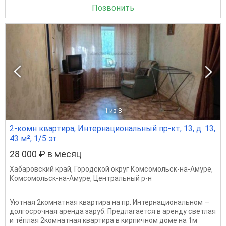
Позвонить
1
из 8
2-комн квартира, Интернациональный пр-кт, 13, д. 13,
43 м², 1/5 эт.
28 000 ₽ в месяц
Хабаровский край
,
Городской округ Комсомольск-на-Амуре
,
Комсомольск-на-Амуре
,
Центральный р-н
Уютная 2комнатная квартира на пр. Интернациональном —
долгосрочная аренда заруб. Предлагается в аренду светлая
и тёплая 2комнатная квартира в кирпичном доме на 1м