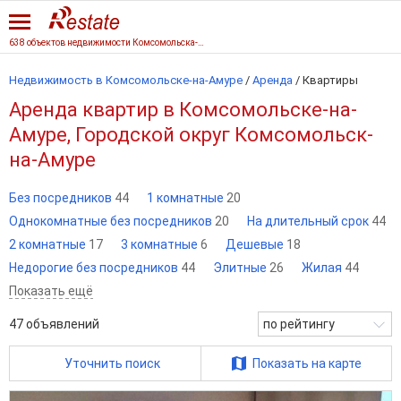
638 объектов недвижимости Комсомольска-на-Амуре
Недвижимость в Комсомольске-на-Амуре
/
Аренда
/
Квартиры
Аренда квартир в Комсомольске-на-
Амуре, Городской округ Комсомольск-
на-Амуре
Без посредников
44
1 комнатные
20
Однокомнатные без посредников
20
На длительный срок
44
2 комнатные
17
3 комнатные
6
Дешевые
18
Недорогие без посредников
44
Элитные
26
Жилая
44
Показать ещё
47
объявлений
по рейтингу
Уточнить поиск
Показать на карте