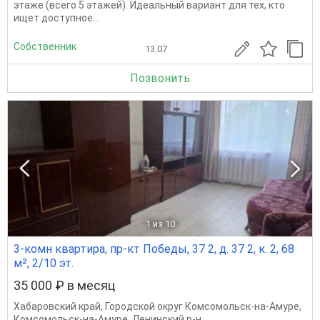
этаже (всего 5 этажей). Идеальный вариант для тех, кто
ищет доступное...
Собственник
13.07
Позвонить
1
из 10
3-комн квартира, пр-кт Победы, 37 2, д. 37 2, к. 2, 68
м², 2/10 эт.
35 000 ₽ в месяц
Хабаровский край
,
Городской округ Комсомольск-на-Амуре
,
Комсомольск-на-Амуре
,
Ленинский р-н