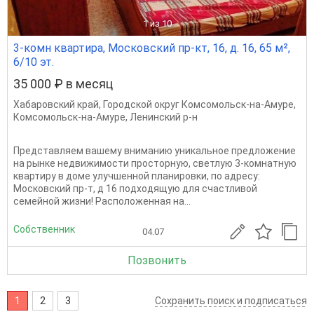
1
из 10
3-комн квартира, Московский пр-кт, 16, д. 16, 65 м²,
6/10 эт.
35 000 ₽ в месяц
Хабаровский край
,
Городской округ Комсомольск-на-Амуре
,
Комсомольск-на-Амуре
,
Ленинский р-н
Представляем вашему вниманию уникальное предложение
на рынке недвижимости просторную, светлую 3-комнатную
квартиру в доме улучшенной планировки, по адресу:
Московский пр-т, д 16 подходящую для счастливой
семейной жизни! Расположенная на...
Собственник
04.07
Позвонить
1
2
3
Сохранить поиск и подписаться