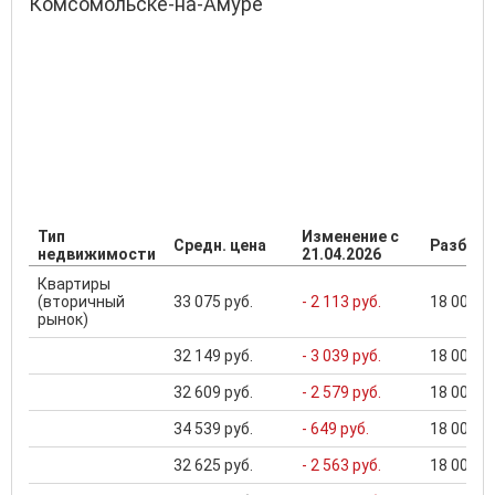
Комсомольске-на-Амуре
Тип
Изменение с
Средн. цена
Разброс
недвижимости
21.04.2026
Квартиры
(вторичный
33 075 руб.
- 2 113 руб.
18 000 ..
рынок)
32 149 руб.
- 3 039 руб.
18 000 ..
32 609 руб.
- 2 579 руб.
18 000 ..
34 539 руб.
- 649 руб.
18 000 ..
32 625 руб.
- 2 563 руб.
18 000 ..