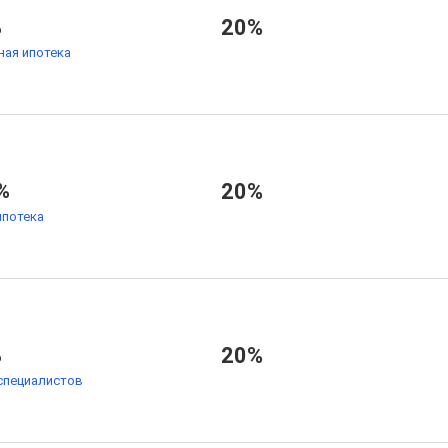
%
20%
ая ипотека
%
20%
ипотека
%
20%
специалистов