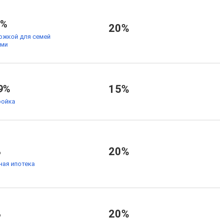
9%
20%
ржкой для семей
ьми
9%
15%
ойка
%
20%
ая ипотека
%
20%