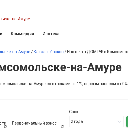
льска-на-Амуре
и
Коммерция
Ипотека
льске-на-Амуре
/
Каталог банков
/
Ипотека в ДОМ.РФ в Комсомол
мсомольске-на-Амуре
Комсомольске-на-Амуре со ставками от 1%, первым взносом от 0%
Срок
2 года
сти
Первоначальный взнос