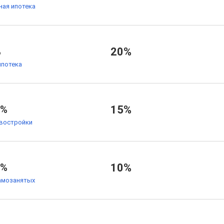
ая ипотека
%
20%
ипотека
4%
15%
овостройки
5%
10%
амозанятых