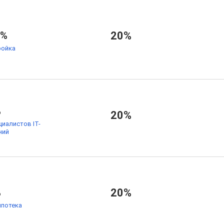
9%
20%
ойка
%
20%
циалистов IT-
ний
%
20%
ипотека