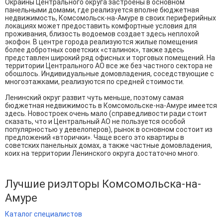
Окраины Центрального округа застроены в основном
панельными домами, где реализуется вполне бюджетная
недвижимость, Комсомольск-на-Амуре в своих периферийных
локациях может предоставить комфортные условия для
проживания, близость водоемов создает здесь неплохой
экофон. В центре города реализуются жилые помещения
более добротных советских «сталинок», также здесь
представлен широкий ряд офисных и торговых помещений. На
территории Центрального АО все же без частного сектора не
обошлось. Индивидуальные домовладения, соседствующие с
многоэтажками, реализуются по средней стоимости.
Ленинский округ развит чуть меньше, поэтому самая
бюджетная недвижимость в Комсомольске-на-Амуре имеется
здесь. Новостроек очень мало (справедливости ради стоит
сказать, что и Центральный АО не пользуется особой
популярностью у девелоперов), рынок в основном состоит из
предложений «вторички». Чаще всего это квартиры в
советских панельных домах, а также частные домовладения,
коих на территории Ленинского округа достаточно много.
Лучшие риэлторы Комсомольска-на-
Амуре
Каталог специалистов