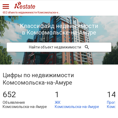
652 объекта недвижимости Комсомольска-на-Амуре
Классифайд недвижимости
в Комсомольске-на-Амуре
Найти объект недвижимости
Цифры по недвижимости
Комсомольска-на-Амуре
652
1
14
Объявления
ЖК
Прогр
Комсомольска-на-Амуре
Комсомольска-на-Амуре
Комсо