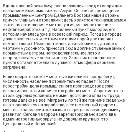
Вдоль славной реки Амур расположился город с говорящим
названием Комсомольск-на-Амуре. Он считается мощным
промышленным центром Дальнего Востока нашей страны,
причем главными отраслями здесь является так называемая
тяжелая артиллерия – металлургия, машиностроение,
нефтепереработка и т.д. Населенный пункт молодой, его
история началась уже в советский период. Погода в городе
даже закаленным местным жителям порой доставляет
немало хлопот. Резко-континентальный климат, да еще с
чертами муссонного, приносит сюда долгие студеные зимы с
порывистым ветром, непродолжительное лето и
непредсказуемые осень и весну. Экология в населенном
пункте оставляет желать лучшего, атмосфера серьезно
загрязнена.
Если говорить прямо – местные жители из города бегут,
численность населения стремительно падает. После
перестройки доля промышленного производства резко
сократилась, как и количество рабочих мест. А проживать в
столь суровых условиях, не имея достойной оплаты труда,
готовы далеко не все. Мигранты по той же причине сюда уже
не отправляются на заработки, а естественный прирост
местного населения показывает отрицательную динамику
развития. Сегодня в городе зарегистрировано всего два
административных округа, но довольно крупных: это
Центральный и Ленинский.