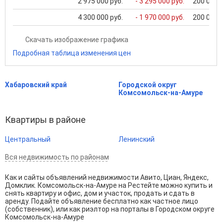
2 975 000 руб.
- 3 295 000 руб.
200 000 .
4 300 000 руб.
- 1 970 000 руб.
200 000 .
Скачать изображение графика
Подробная таблица изменения цен
Хабаровский край
Городской округ
Комсомольск-на-Амуре
Квартиры в районе
Центральный
Ленинский
Вся недвижимость по районам
Как и сайты объявлений недвижимости Авито, Циан, Яндекс,
Домклик. Комсомольск-на-Амуре на Рестейте можно купить и
снять квартиру и офис, дом и участок, продать и сдать в
аренду. Подайте объявление бесплатно как частное лицо
(собственник), или как риэлтор на порталы в Городском округе
Комсомольск-на-Амуре