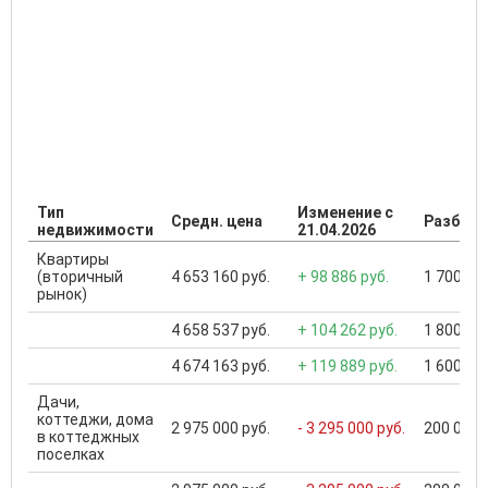
Тип
Изменение с
Средн. цена
Разброс
недвижимости
21.04.2026
Квартиры
(вторичный
4 653 160 руб.
+ 98 886 руб.
1 700 000
рынок)
4 658 537 руб.
+ 104 262 руб.
1 800 000
4 674 163 руб.
+ 119 889 руб.
1 600 000
Дачи,
коттеджи, дома
2 975 000 руб.
- 3 295 000 руб.
200 000 .
в коттеджных
поселках