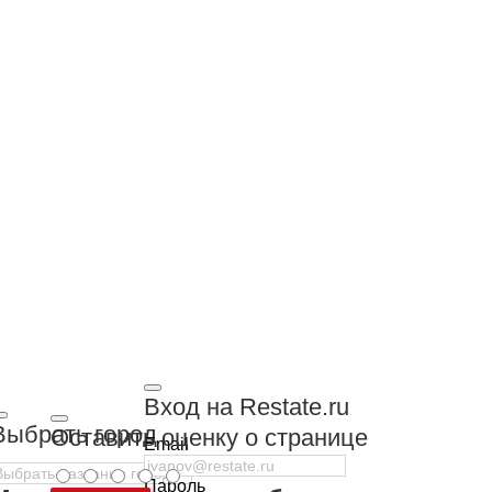
Вход на Restate.ru
Выбрать город
Оставить оценку о странице
Email
Пароль