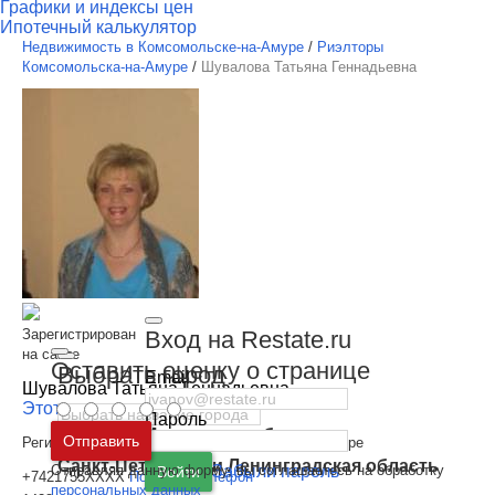
Графики и индексы цен
Ипотечный калькулятор
Недвижимость в Комсомольске-на-Амуре
/
Риэлторы
Комсомольска-на-Амуре
/
Шувалова Татьяна Геннадьевна
Вход на Restate.ru
Зарегистрирован
на сайте
Оставить оценку о странице
Выбрать город
Email
Шувалова Татьяна Геннадьевна
Этот специалист - я
Пароль
Москва
и
Московская область
Отправить
Регион:
Хабаровский край, Комсомольск-на-Амуре
Санкт-Петербург
и
Ленинградская область
Отправляя данную форму, вы соглашаетесь на обработку
Забыли пароль
Войти
+7421755XXXX
Показать телефон
персональных данных