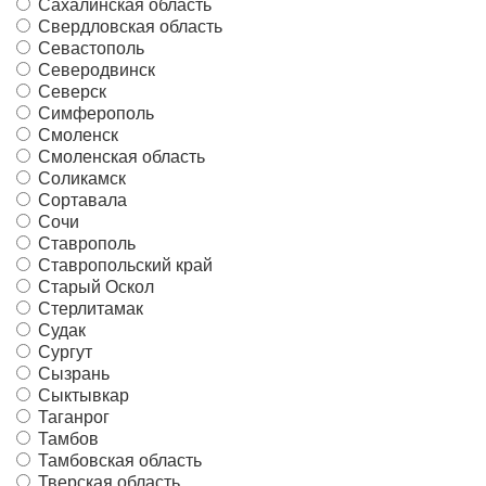
Сахалинская область
Свердловская область
Севастополь
Северодвинск
Северск
Симферополь
Смоленск
Смоленская область
Соликамск
Сортавала
Сочи
Ставрополь
Ставропольский край
Старый Оскол
Стерлитамак
Судак
Сургут
Сызрань
Сыктывкар
Таганрог
Тамбов
Тамбовская область
Тверская область