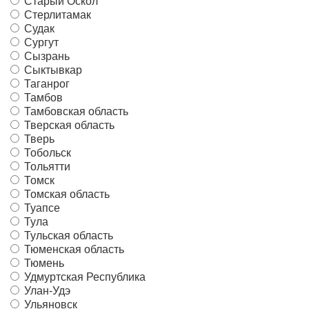
Старый Оскол
Стерлитамак
Судак
Сургут
Сызрань
Сыктывкар
Таганрог
Тамбов
Тамбовская область
Тверская область
Тверь
Тобольск
Тольятти
Томск
Томская область
Туапсе
Тула
Тульская область
Тюменская область
Тюмень
Удмуртская Республика
Улан-Удэ
Ульяновск