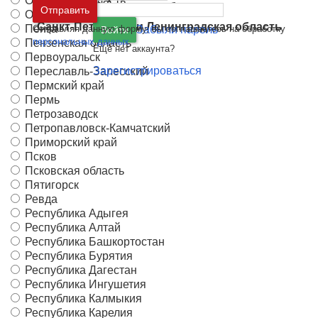
Орловская область
Москва
и
Московская область
Отправить
Орск
Санкт-Петербург
и
Ленинградская область
Пенза
Отправляя данную форму, вы соглашаетесь на обработку
Забыли пароль
Войти
персональных данных
Пензенская область
Ещё нет аккаунта?
Первоуральск
Зарегистрироваться
Переславль-Залесский
Пермский край
Пермь
Петрозаводск
Петропавловск-Камчатский
Приморский край
Псков
Псковская область
Пятигорск
Ревда
Республика Адыгея
Республика Алтай
Республика Башкортостан
Республика Бурятия
Республика Дагестан
Республика Ингушетия
Республика Калмыкия
Республика Карелия