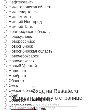
Нефтеюганск
Нижегородская область
Нижневартовск
Нижнекамск
Нижний Новгород
Нижний Тагил
Новгородская область
Новокузнецк
Новороссийск
Новосибирск
Новосибирская область
Новочебоксарск
Новочеркасск
Новый Уренгой
Норильск
Ноябрьск
Обнинск
Омск
Вход на Restate.ru
Омская область
Орёл
Оставить оценку о странице
Выбрать город
Email
Оренбург
Оренбургская область
Пароль