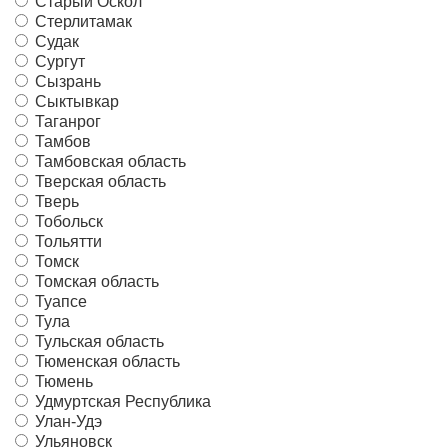
Старый Оскол
Стерлитамак
Судак
Сургут
Сызрань
Сыктывкар
Таганрог
Тамбов
Тамбовская область
Тверская область
Тверь
Тобольск
Тольятти
Томск
Томская область
Туапсе
Тула
Тульская область
Тюменская область
Тюмень
Удмуртская Республика
Улан-Удэ
Ульяновск