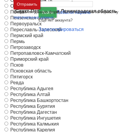
Орловская область
Москва
и
Московская область
Отправить
Орск
Санкт-Петербург
и
Ленинградская область
Пенза
Отправляя данную форму, вы соглашаетесь на обработку
Забыли пароль
Войти
персональных данных
Пензенская область
Ещё нет аккаунта?
Первоуральск
Зарегистрироваться
Переславль-Залесский
Пермский край
Пермь
Петрозаводск
Петропавловск-Камчатский
Приморский край
Псков
Псковская область
Пятигорск
Ревда
Республика Адыгея
Республика Алтай
Республика Башкортостан
Республика Бурятия
Республика Дагестан
Республика Ингушетия
Республика Калмыкия
Республика Карелия