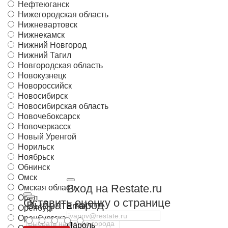
Нефтеюганск
Нижегородская область
Нижневартовск
Нижнекамск
Нижний Новгород
Нижний Тагил
Новгородская область
Новокузнецк
Новороссийск
Новосибирск
Новосибирская область
Новочебоксарск
Новочеркасск
Новый Уренгой
Норильск
Ноябрьск
Обнинск
Омск
Вход на Restate.ru
Омская область
Орёл
Оставить оценку о странице
Выбрать город
Email
Оренбург
Оренбургская область
Пароль