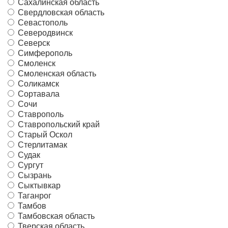
Сахалинская область
Свердловская область
Севастополь
Северодвинск
Северск
Симферополь
Смоленск
Смоленская область
Соликамск
Сортавала
Сочи
Ставрополь
Ставропольский край
Старый Оскол
Стерлитамак
Судак
Сургут
Сызрань
Сыктывкар
Таганрог
Тамбов
Тамбовская область
Тверская область