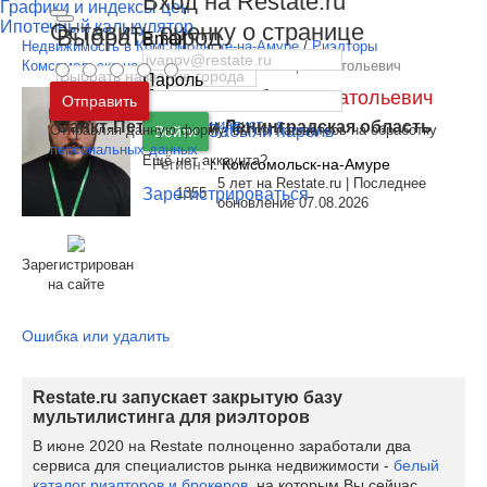
Вход на Restate.ru
Графики и индексы цен
Ипотечный калькулятор
Оставить оценку о странице
Выбрать город
Email
Недвижимость в Комсомольске-на-Амуре
/
Риэлторы
Комсомольска-на-Амуре
/
Василенко Игорь Анатольевич
Пароль
Москва
и
Московская область
Василенко Игорь Анатольевич
Отправить
Этот специалист - я
Санкт-Петербург
и
Ленинградская область
Отправляя данную форму, вы соглашаетесь на обработку
Забыли пароль
Войти
персональных данных
Ещё нет аккаунта?
Регион:
г. Комсомольск-на-Амуре
5 лет на Restate.ru | Последнее
Зарегистрироваться
1355
обновление 07.08.2026
Зарегистрирован
на сайте
Ошибка или удалить
Restate.ru запускает закрытую базу
мультилистинга для риэлторов
В июне 2020 на Restate полноценно заработали два
сервиса для специалистов рынка недвижимости -
белый
каталог риэлторов и брокеров
, на которым Вы сейчас