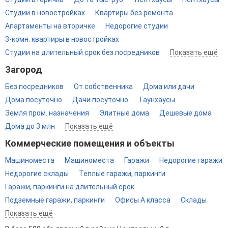
Студии в новостройках
Квартиры без ремонта
Апартаменты на вторичке
Недорогие студии
3-комн. квартиры в новостройках
Студии на длительный срок без посредников
Показать ещё
Загород
Без посредников
От собственника
Дома или дачи
Дома посуточно
Дачи посуточно
Таунхаусы
Земля пром. назначения
Элитные дома
Дешевые дома
Дома до 3 млн
Показать ещё
Коммерческие помещения и объекты
Машиноместа
Машиноместа
Гаражи
Недорогие гаражи
Недорогие склады
Теплые гаражи, паркинги
Гаражи, паркинги на длительный срок
Подземные гаражи, паркинги
Офисы A класса
Склады
Показать ещё