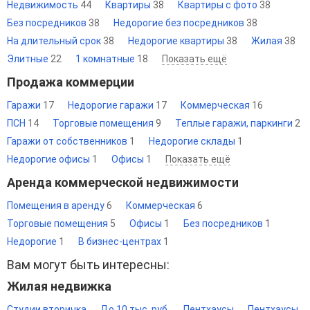
Недвижимость
44
Квартиры
38
Квартиры с фото
38
Без посредников
38
Недорогие без посредников
38
На длительный срок
38
Недорогие квартиры
38
Жилая
38
Элитные
22
1 комнатные
18
Показать ещё
Продажа коммерции
Гаражи
17
Недорогие гаражи
17
Коммерческая
16
ПСН
14
Торговые помещения
9
Теплые гаражи, паркинги
2
Гаражи от собственников
1
Недорогие склады
1
Недорогие офисы
1
Офисы
1
Показать ещё
Аренда коммерческой недвижимости
Помещения в аренду
6
Коммерческая
6
Торговые помещения
5
Офисы
1
Без посредников
1
Недорогие
1
В бизнес-центрах
1
Вам могут быть интересны:
Жилая недвижка
Студии вторичка
До 10 тыс. руб.
Пентхаусы
Пентхаусы