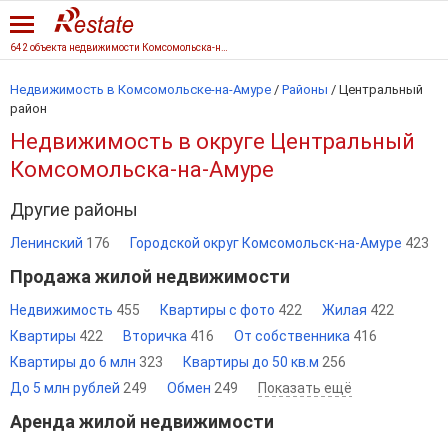
642 объекта недвижимости Комсомольска-на-Амуре
Недвижимость в Комсомольске-на-Амуре
/
Районы
/ Центральный
район
Недвижимость в округе Центральный
Комсомольска-на-Амуре
Другие районы
Ленинский
176
Городской округ Комсомольск-на-Амуре
423
Продажа жилой недвижимости
Недвижимость
455
Квартиры с фото
422
Жилая
422
Квартиры
422
Вторичка
416
От собственника
416
Квартиры до 6 млн
323
Квартиры до 50 кв.м
256
До 5 млн рублей
249
Обмен
249
Показать ещё
Аренда жилой недвижимости